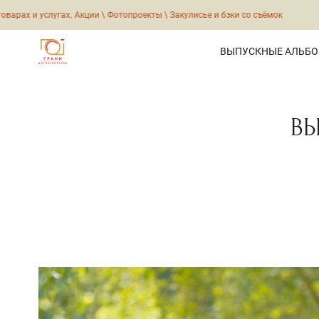
ции \ Фотопроекты \ Закулисье и бэки со съёмок
Канал в 
ВЫПУСКНЫЕ АЛЬБ
В