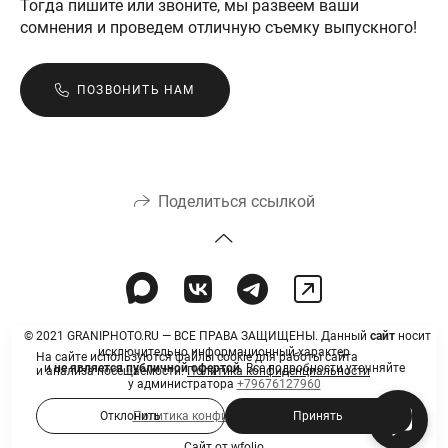
Тогда пишите или звоните, мы развеем ваши
сомнения и проведем отличную съемку выпускного!
ПОЗВОНИТЬ НАМ
Поделиться ссылкой
© 2021 GRANIPHOTO.RU — ВСЕ ПРАВА ЗАЩИЩЕНЫ. Данный
сайт
носит
исключительно информационный характер
На сайте используются файлы cookie для работы сайта
и
не
является
публичной
офертой
. Все подробности уточняйте
и анализа посещаемости.
Политика конфиденциальности
у администратора
+79676127960
Политика конфиденциальности
Отклонить
Принять
Сайт от
wfolio